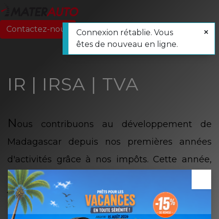
Contactez-nous
Connexion rétablie. Vous
êtes de nouveau en ligne.
IR
|
IRSA
|
TVA
N
ous contribuons au développement de
Madagascar depuis nos premières années
d'activités grâce à nos impôts.
Cette année,
notre Groupe
a versé
à la DGI
×
22 947 737 214,77
ariary
de contribution
fiscale pour l'année d'exercice 2025.