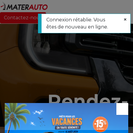
Contactez-nous
Connexion rétablie. Vous
êtes de nouveau en ligne.
Rendez-
×
vous