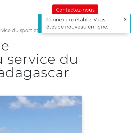
utements
Nos actualités et conseils
À propo
Contactez-nous
Connexion rétablie. Vous
êtes de nouveau en ligne.
sport et de la découverte de Madagascar
de
 service du
Madagascar