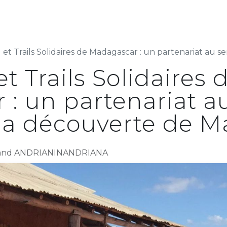
s
Nos services
RSE
FAQ
Nos recr
t Trails Solidaires de Madagascar : un partenariat au service du 
t Trails Solidaires 
: un partenariat au
 la découverte de 
inand ANDRIANINANDRIANA