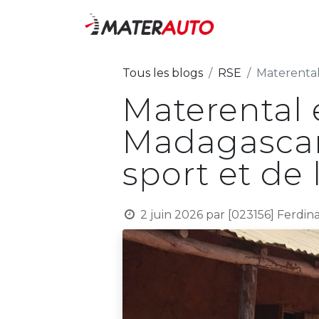
Nos activité
Tous les blogs
RSE
Materental e
Materental e
Madagascar 
sport et de
2 juin 2026
par
[023156] Ferd