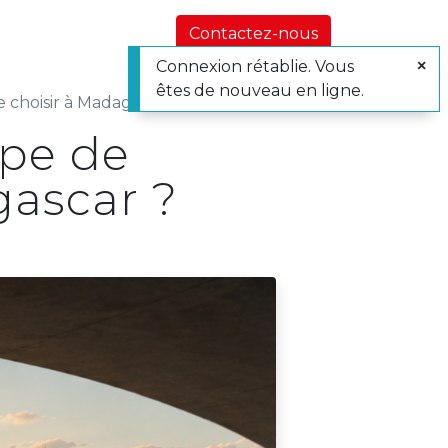
utements
Nos actualités et conseils
À propo
Contactez-nous
Connexion rétablie. Vous
êtes de nouveau en ligne.
e choisir à Madagascar ?
ype de
gascar ?