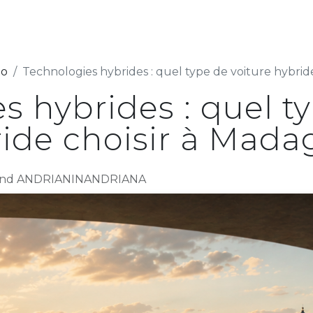
s
Nos services
RSE
FAQ
Nos recr
to
Technologies hybrides : quel type de voiture hybrid
s hybrides : quel t
ride choisir à Mada
inand ANDRIANINANDRIANA