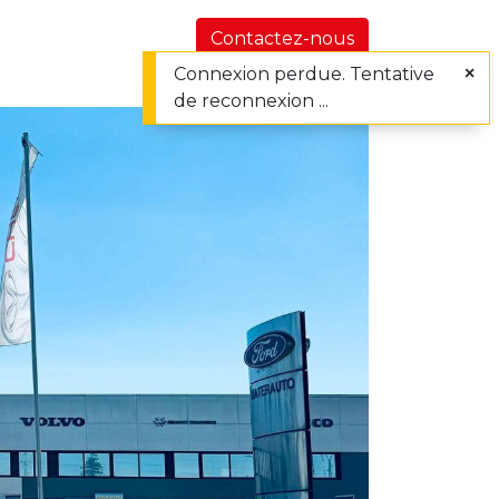
utements
Nos actualités et conseils
À propo
Contactez-nous
Connexion perdue. Tentative
de reconnexion ...