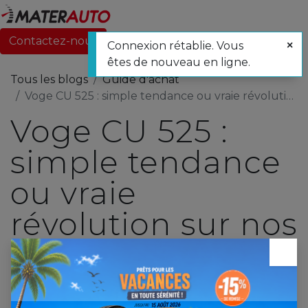
Contactez-nous
Connexion rétablie. Vous
êtes de nouveau en ligne.
Tous les blogs
Guide d'achat
Voge CU 525 : simple tendance ou vraie révolution sur nos routes ?
Voge CU 525 :
simple tendance
ou vraie
révolution sur nos
routes ?
×
24 septembre 2025
par